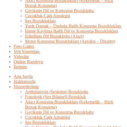
Akıcı Konuşma Bozuklukları (Kekemelik – Hızlı
Bozuk Konuşma)
Gecikmiş Dil ve Konuşma Bozukluğu
Çocukluk Çağı Apraksisi
Ses Bozuklukları
Yarık Damak – Dudağa Bağlı Konuşma Bozuklukları
İşitme Kaybına Bağlı Dil ve Konuşma Bozuklukları
Edinilmiş Dil Bozukluğu (Afazi)
Motor Konuşma Bozuklukları (Apraksi – Dizartri)
Foto Galeri
Veli Yorumları
Videolar
Online Randevu
İletişim
Ana Sayfa
Hakkımızda
Hizmetlerimiz
Artikülasyon (Sesletim) Bozukluğu
Fonolojik (Ses Bilgisel) Bozukluk
Akıcı Konuşma Bozuklukları (Kekemelik – Hızlı
Bozuk Konuşma)
Gecikmiş Dil ve Konuşma Bozukluğu
Çocukluk Çağı Apraksisi
Ses Bozuklukları