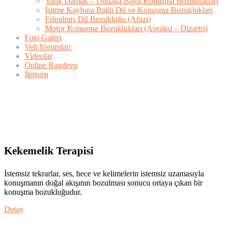
Yarık Damak – Dudağa Bağlı Konuşma Bozuklukları
İşitme Kaybına Bağlı Dil ve Konuşma Bozuklukları
Edinilmiş Dil Bozukluğu (Afazi)
Motor Konuşma Bozuklukları (Apraksi – Dizartri)
Foto Galeri
Veli Yorumları
Videolar
Online Randevu
İletişim
Kekemelik Terapisi
İstemsiz tekrarlar, ses, hece ve kelimelerin istemsiz uzamasıyla
konuşmanın doğal akışının bozulması sonucu ortaya çıkan bir
konuşma bozukluğudur.
Detay