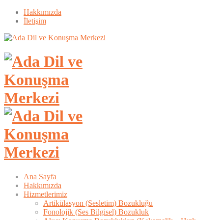
Hakkımızda
İletişim
Ana Sayfa
Hakkımızda
Hizmetlerimiz
Artikülasyon (Sesletim) Bozukluğu
Fonolojik (Ses Bilgisel) Bozukluk